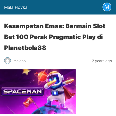
Mala Hovka
Kesempatan Emas: Bermain Slot
Bet 100 Perak Pragmatic Play di
Planetbola88
malaho
2 years ago