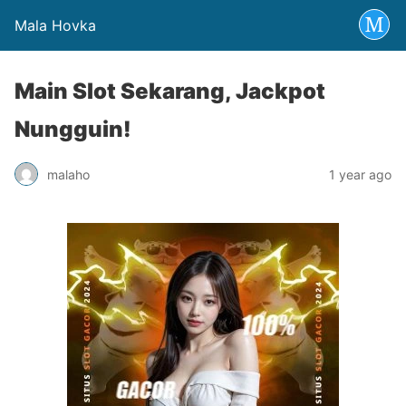
Mala Hovka
Main Slot Sekarang, Jackpot
Nungguin!
malaho
1 year ago