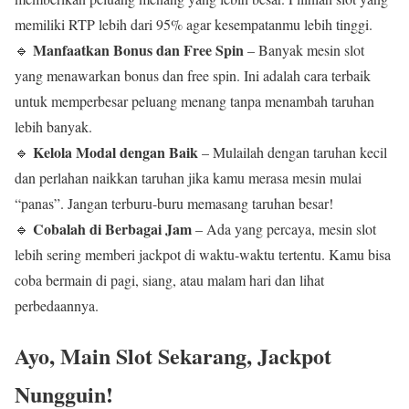
memiliki RTP lebih dari 95% agar kesempatanmu lebih tinggi.
Manfaatkan Bonus dan Free Spin
🔹
– Banyak mesin slot
yang menawarkan bonus dan free spin. Ini adalah cara terbaik
untuk memperbesar peluang menang tanpa menambah taruhan
lebih banyak.
Kelola Modal dengan Baik
🔹
– Mulailah dengan taruhan kecil
dan perlahan naikkan taruhan jika kamu merasa mesin mulai
“panas”. Jangan terburu-buru memasang taruhan besar!
Cobalah di Berbagai Jam
🔹
– Ada yang percaya, mesin slot
lebih sering memberi jackpot di waktu-waktu tertentu. Kamu bisa
coba bermain di pagi, siang, atau malam hari dan lihat
perbedaannya.
Ayo, Main Slot Sekarang, Jackpot
Nungguin!