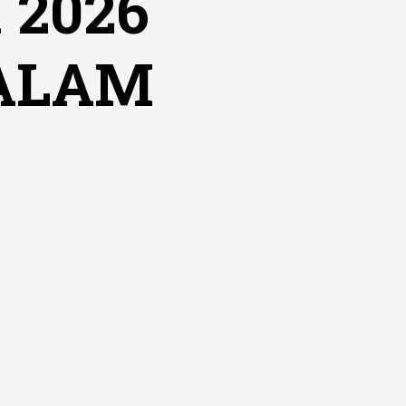
 2026
DALAM