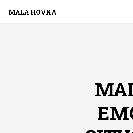
MALA HOVKA
Skip
to
content
MAI
EMO