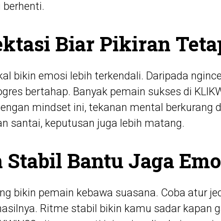
 berhenti.
ktasi Biar Pikiran Teta
l bikin emosi lebih terkendali. Daripada nginc
progres bertahap. Banyak pemain sukses di KLIK
 Dengan mindset ini, tekanan mental berkurang 
ran santai, keputusan juga lebih matang.
 Stabil Bantu Jaga Emo
ring bikin pemain kebawa suasana. Coba atur jeda
hasilnya. Ritme stabil bikin kamu sadar kapan g