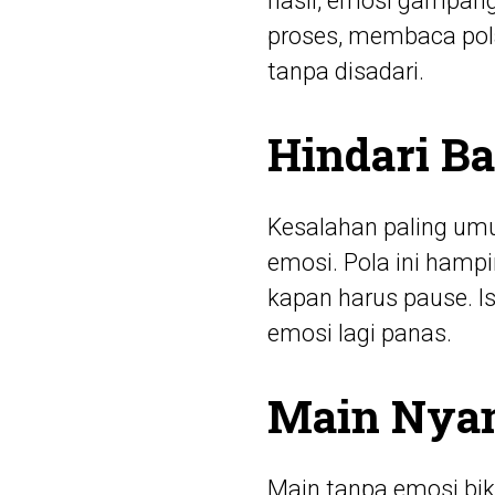
hasil, emosi gampang
proses, membaca pola
tanpa disadari.
Hindari B
Kesalahan paling umu
emosi. Pola ini hamp
kapan harus pause. Is
emosi lagi panas.
Main Nyam
Main tanpa emosi bik