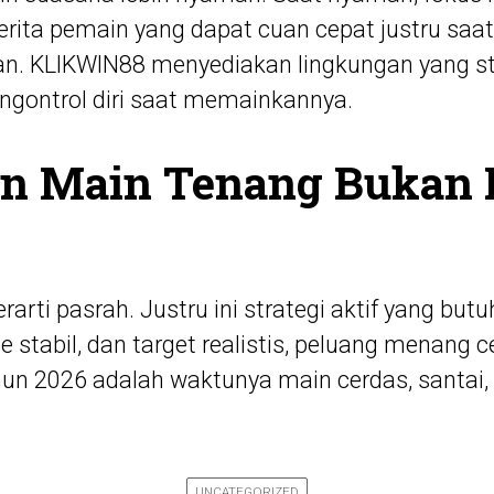
cerita pemain yang dapat cuan cepat justru saa
an. KLIKWIN88 menyediakan lingkungan yang sta
ontrol diri saat memainkannya.
n Main Tenang Bukan B
arti pasrah. Justru ini strategi aktif yang butu
me stabil, dan target realistis, peluang menang 
ahun 2026 adalah waktunya main cerdas, santai
UNCATEGORIZED