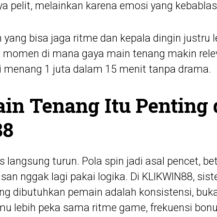
 pelit, melainkan karena emosi yang kebablas
 yang bisa jaga ritme dan kepala dingin justru 
di momen di mana gaya main tenang makin relev
rti menang 1 juta dalam 15 menit tanpa drama.
in Tenang Itu Penting 
88
s langsung turun. Pola spin jadi asal pencet, 
usan nggak lagi pakai logika. Di KLIKWIN88, si
 yang dibutuhkan pemain adalah konsistensi, buka
mu lebih peka sama ritme game, frekuensi bo