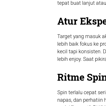
tepat buat lanjut atau
Atur Ekspe
Target yang masuk aka
lebih baik fokus ke 
kecil tapi konsisten.
lebih enjoy. Saat piki
Ritme Spin
Spin terlalu cepat se
napas, dan perhatiin 