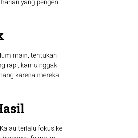
n harian yang pengen
k
lum main, tentukan
g rapi, kamu nggak
tenang karena mereka
.
asil
alau terlalu fokus ke