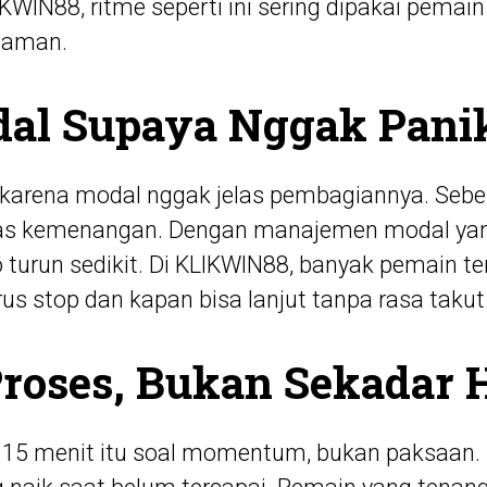
IKWIN88, ritme seperti ini sering dipakai pemai
p aman.
dal Supaya Nggak Pani
 karena modal nggak jelas pembagiannya. Sebe
tas kemenangan. Dengan manajemen modal yan
o turun sedikit. Di KLIKWIN88, banyak pemain 
s stop dan kapan bisa lanjut tanpa rasa takut
roses, Bukan Sekadar H
15 menit itu soal momentum, bukan paksaan. K