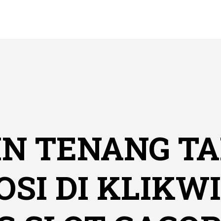
N TENANG T
SI DI KLIKW