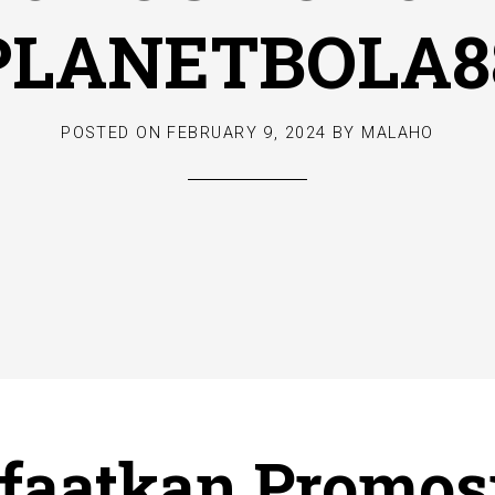
PLANETBOLA8
POSTED ON
FEBRUARY 9, 2024
BY
MALAHO
aatkan Promos