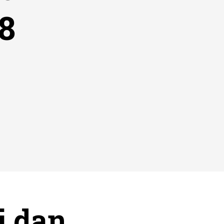
8
i dan