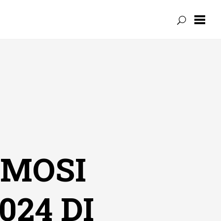
MOSI
024 DI