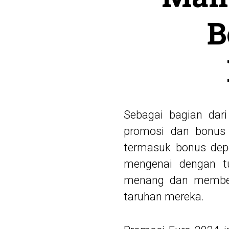
B
Sebagai bagian dar
promosi dan bonus 
termasuk bonus depo
mengenai dengan t
menang dan member
taruhan mereka.