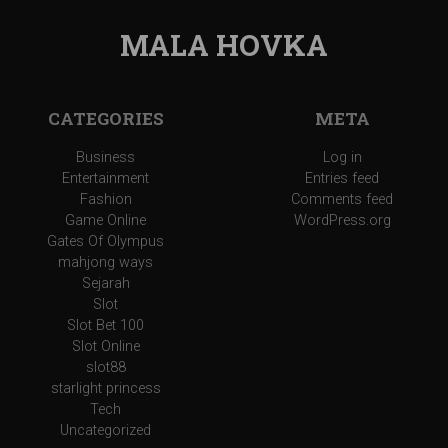
MALA HOVKA
CATEGORIES
META
Business
Log in
Entertainment
Entries feed
Fashion
Comments feed
Game Online
WordPress.org
Gates Of Olympus
mahjong ways
Sejarah
Slot
Slot Bet 100
Slot Online
slot88
starlight princess
Tech
Uncategorized