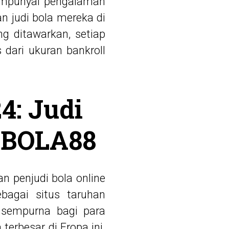
empunyai pengalaman
 judi bola mereka di
 ditawarkan, setiap
 dari ukuran bankroll
4: Judi
TBOLA88
 penjudi bola online
bagai situs taruhan
 sempurna bagi para
erbesar di Eropa ini.