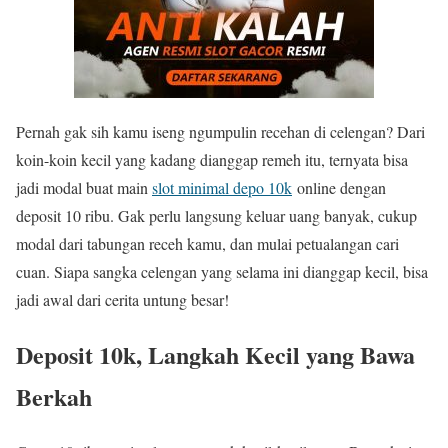
Pernah gak sih kamu iseng ngumpulin recehan di celengan? Dari
koin-koin kecil yang kadang dianggap remeh itu, ternyata bisa
jadi modal buat main
slot minimal depo 10k
online dengan
deposit 10 ribu. Gak perlu langsung keluar uang banyak, cukup
modal dari tabungan receh kamu, dan mulai petualangan cari
cuan. Siapa sangka celengan yang selama ini dianggap kecil, bisa
jadi awal dari cerita untung besar!
Deposit 10k, Langkah Kecil yang Bawa
Berkah