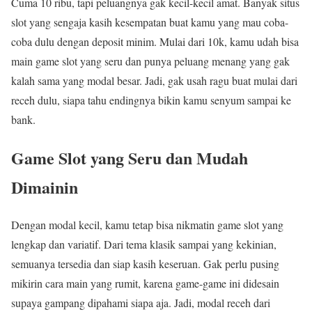
Cuma 10 ribu, tapi peluangnya gak kecil-kecil amat. Banyak situs
slot yang sengaja kasih kesempatan buat kamu yang mau coba-
coba dulu dengan deposit minim. Mulai dari 10k, kamu udah bisa
main game slot yang seru dan punya peluang menang yang gak
kalah sama yang modal besar. Jadi, gak usah ragu buat mulai dari
receh dulu, siapa tahu endingnya bikin kamu senyum sampai ke
bank.
Game Slot yang Seru dan Mudah
Dimainin
Dengan modal kecil, kamu tetap bisa nikmatin game slot yang
lengkap dan variatif. Dari tema klasik sampai yang kekinian,
semuanya tersedia dan siap kasih keseruan. Gak perlu pusing
mikirin cara main yang rumit, karena game-game ini didesain
supaya gampang dipahami siapa aja. Jadi, modal receh dari