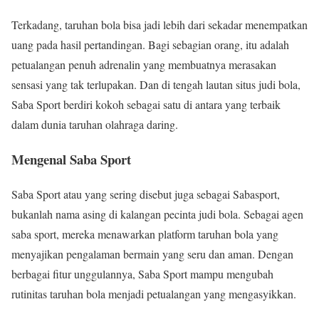
Terkadang, taruhan bola bisa jadi lebih dari sekadar menempatkan
uang pada hasil pertandingan. Bagi sebagian orang, itu adalah
petualangan penuh adrenalin yang membuatnya merasakan
sensasi yang tak terlupakan. Dan di tengah lautan situs judi bola,
Saba Sport berdiri kokoh sebagai satu di antara yang terbaik
dalam dunia taruhan olahraga daring.
Mengenal Saba Sport
Saba Sport atau yang sering disebut juga sebagai Sabasport,
bukanlah nama asing di kalangan pecinta judi bola. Sebagai agen
saba sport, mereka menawarkan platform taruhan bola yang
menyajikan pengalaman bermain yang seru dan aman. Dengan
berbagai fitur unggulannya, Saba Sport mampu mengubah
rutinitas taruhan bola menjadi petualangan yang mengasyikkan.