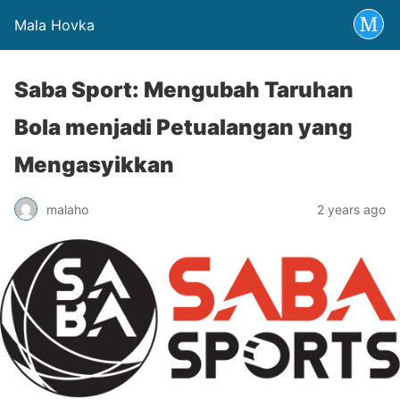
Mala Hovka
Saba Sport: Mengubah Taruhan
Bola menjadi Petualangan yang
Mengasyikkan
malaho
2 years ago