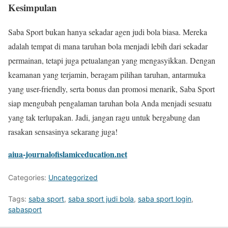
Kesimpulan
Saba Sport bukan hanya sekadar agen judi bola biasa. Mereka
adalah tempat di mana taruhan bola menjadi lebih dari sekadar
permainan, tetapi juga petualangan yang mengasyikkan. Dengan
keamanan yang terjamin, beragam pilihan taruhan, antarmuka
yang user-friendly, serta bonus dan promosi menarik, Saba Sport
siap mengubah pengalaman taruhan bola Anda menjadi sesuatu
yang tak terlupakan. Jadi, jangan ragu untuk bergabung dan
rasakan sensasinya sekarang juga!
aiua-journalofislamiceducation.net
Categories:
Uncategorized
Tags:
saba sport
,
saba sport judi bola
,
saba sport login
,
sabasport