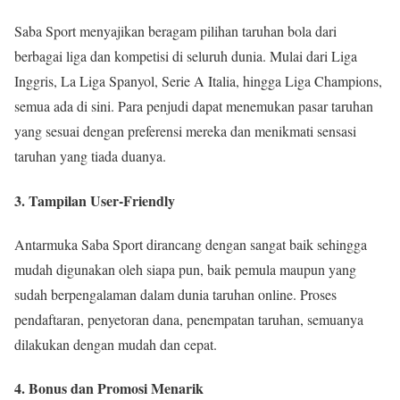
Saba Sport menyajikan beragam pilihan taruhan bola dari
berbagai liga dan kompetisi di seluruh dunia. Mulai dari Liga
Inggris, La Liga Spanyol, Serie A Italia, hingga Liga Champions,
semua ada di sini. Para penjudi dapat menemukan pasar taruhan
yang sesuai dengan preferensi mereka dan menikmati sensasi
taruhan yang tiada duanya.
3. Tampilan User-Friendly
Antarmuka Saba Sport dirancang dengan sangat baik sehingga
mudah digunakan oleh siapa pun, baik pemula maupun yang
sudah berpengalaman dalam dunia taruhan online. Proses
pendaftaran, penyetoran dana, penempatan taruhan, semuanya
dilakukan dengan mudah dan cepat.
4. Bonus dan Promosi Menarik