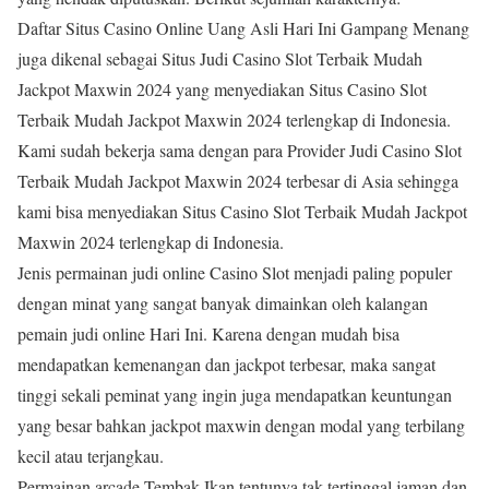
Daftar Situs Casino Online Uang Asli Hari Ini Gampang Menang
juga dikenal sebagai Situs Judi Casino Slot Terbaik Mudah
Jackpot Maxwin 2024 yang menyediakan Situs Casino Slot
Terbaik Mudah Jackpot Maxwin 2024 terlengkap di Indonesia.
Kami sudah bekerja sama dengan para Provider Judi Casino Slot
Terbaik Mudah Jackpot Maxwin 2024 terbesar di Asia sehingga
kami bisa menyediakan Situs Casino Slot Terbaik Mudah Jackpot
Maxwin 2024 terlengkap di Indonesia.
Jenis permainan judi online Casino Slot menjadi paling populer
dengan minat yang sangat banyak dimainkan oleh kalangan
pemain judi online Hari Ini. Karena dengan mudah bisa
mendapatkan kemenangan dan jackpot terbesar, maka sangat
tinggi sekali peminat yang ingin juga mendapatkan keuntungan
yang besar bahkan jackpot maxwin dengan modal yang terbilang
kecil atau terjangkau.
Permainan arcade Tembak Ikan tentunya tak tertinggal jaman dan