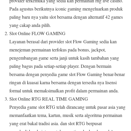
provider terkemuka yang sedia kan permainan rng live casino.
Pada agustus berikutnya iconic gaming mengeluarkan produk
paling baru nya yaitu slot bersama dengan alternatif 42 games
yang cakap anda pilih.
Slot Online FLOW GAMING
Layanan berasal dari provider slot Flow Gaming sedia kan
menejeman permainan terfokus pada bonus, jackpot,
pengembangan game serta janji untuk kasih tambahan yang
paling bagus pada setiap-setiap player. Dengan bermain
bersama dengan penyedia game slot Flow Gaming benar-benar
ringan di kuasai karna bersama dengan tersedia nya lisensi
formal untuk memaksimalkan profit dalam permainan anda.
Slot Online RTG REAL TIME GAMING
Penyedia game slot RTG telah dirancang untuk pasar asia yang
memanfaatkan tema, kartun, musik serta algoritma permainan
yang erat bakal tradisi asia. dan slot RTG berpusat