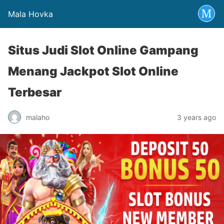
Mala Hovka
Situs Judi Slot Online Gampang
Menang Jackpot Slot Online
Terbesar
malaho
3 years ago