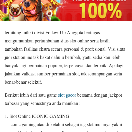
terhitung miliki divisi Follow-Up Anggota bertugas
mengumumkan pertumbuhan situs slot online serta kasih
tambahan fasilitas ekstra secara personal & profesional. Visi situs
judi slot online tak bakal dahulu berubah, yaitu sedia kan lebih
banyak lagi permainan populer, terpercaya, dan terbaik. Apalagi
jalankan validasi sumber permainan slot, tak serampangan serta
benar-benar selektif.
Berikut lebih dari satu game
slot gacor
bersama dengan jackpot
terbesar yang semestinya anda mainkan :
Slot Online ICONIC GAMING
iconic gaming atau di ketahui sebagai icg slot mulanya yakni