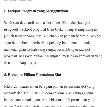
c. Jackpot Progresif yang Menggiurkan
jackpot
Salah satu daya tarik utama slot Joker123 adalah
progresif
. Jackpot progresif terus berkembang seiring dengan
jumlah taruhan yang masuk. Setiap kali pemain bertaruh, jackpot
akan bertambah, memberikan peluang bagi pemain untuk
memenangkan hadiah yang sangat besar. Dengan jackpot
Maxwin
progresif,
bukan lagi impian, melainkan kenyataan yang
bisa diraih kapan saja.
d. Beragam Pilihan Permainan Slot
Joker123 menawarkan beragam pilihan permainan slot yang
menarik dan seru. Dari slot dengan tema klasik hingga tema
fantasi atau petualangan, Anda bisa memilih permainan yang
paling Anda sukai. Setiap permainan slot dilengkapi dengan