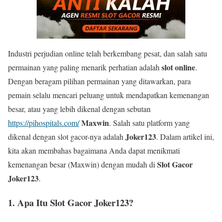
Industri perjudian online telah berkembang pesat, dan salah satu
slot online
permainan yang paling menarik perhatian adalah
.
Dengan beragam pilihan permainan yang ditawarkan, para
pemain selalu mencari peluang untuk mendapatkan kemenangan
besar, atau yang lebih dikenal dengan sebutan
Maxwin
https://pihospitals.com/
. Salah satu platform yang
Joker123
dikenal dengan slot gacor-nya adalah
. Dalam artikel ini,
kita akan membahas bagaimana Anda dapat menikmati
Slot Gacor
kemenangan besar (Maxwin) dengan mudah di
Joker123
.
1. Apa Itu Slot Gacor Joker123?