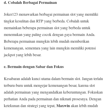
d. Cobalah Berbagai Permainan
Joker123 menawarkan berbagai permainan slot yang memiliki
tingkat kesulitan dan RTP yang berbeda. Cobalah untuk
memainkan beberapa permainan slot yang berbeda untuk
menemukan yang paling cocok dengan gaya bermain Anda.
Beberapa permainan mungkin lebih mudah memberikan
kemenangan, sementara yang lain mungkin memiliki potensi
jackpot yang lebih besar.
e. Bermain dengan Sabar dan Fokus
Kesabaran adalah kunci utama dalam bermain slot. Jangan terlalu
terburu-buru untuk mengejar kemenangan besar, karena slot
adalah permainan yang mengandalkan keberuntungan. Fokuskan
perhatian Anda pada permainan dan nikmati prosesnya. Dengan
Maxwin
ketekunan dan strategi yang tepat,
akan lebih mudah