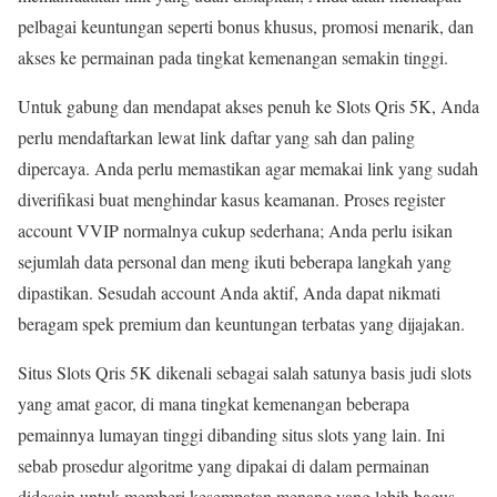
pelbagai keuntungan seperti bonus khusus, promosi menarik, dan
akses ke permainan pada tingkat kemenangan semakin tinggi.
Untuk gabung dan mendapat akses penuh ke Slots Qris 5K, Anda
perlu mendaftarkan lewat link daftar yang sah dan paling
dipercaya. Anda perlu memastikan agar memakai link yang sudah
diverifikasi buat menghindar kasus keamanan. Proses register
account VVIP normalnya cukup sederhana; Anda perlu isikan
sejumlah data personal dan meng ikuti beberapa langkah yang
dipastikan. Sesudah account Anda aktif, Anda dapat nikmati
beragam spek premium dan keuntungan terbatas yang dijajakan.
Situs Slots Qris 5K dikenali sebagai salah satunya basis judi slots
yang amat gacor, di mana tingkat kemenangan beberapa
pemainnya lumayan tinggi dibanding situs slots yang lain. Ini
sebab prosedur algoritme yang dipakai di dalam permainan
didesain untuk memberi kesempatan menang yang lebih bagus.