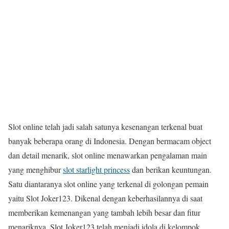
Slot online telah jadi salah satunya kesenangan terkenal buat
banyak beberapa orang di Indonesia. Dengan bermacam object
dan detail menarik, slot online menawarkan pengalaman main
yang menghibur
slot starlight princess
dan berikan keuntungan.
Satu diantaranya slot online yang terkenal di golongan pemain
yaitu Slot Joker123. Dikenal dengan keberhasilannya di saat
memberikan kemenangan yang tambah lebih besar dan fitur
menariknya, Slot Joker123 telah menjadi idola di kelompok