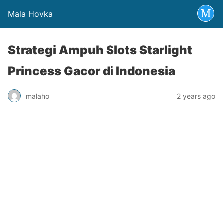
Mala Hovka
Strategi Ampuh Slots Starlight
Princess Gacor di Indonesia
malaho
2 years ago