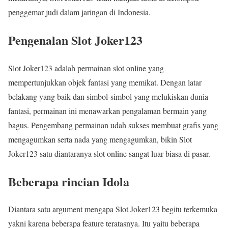
penggemar judi dalam jaringan di Indonesia.
Pengenalan Slot Joker123
Slot Joker123 adalah permainan slot online yang
mempertunjukkan objek fantasi yang memikat. Dengan latar
belakang yang baik dan simbol-simbol yang melukiskan dunia
fantasi, permainan ini menawarkan pengalaman bermain yang
bagus. Pengembang permainan udah sukses membuat grafis yang
mengagumkan serta nada yang mengagumkan, bikin Slot
Joker123 satu diantaranya slot online sangat luar biasa di pasar.
Beberapa rincian Idola
Diantara satu argument mengapa Slot Joker123 begitu terkemuka
yakni karena beberapa feature teratasnya. Itu yaitu beberapa