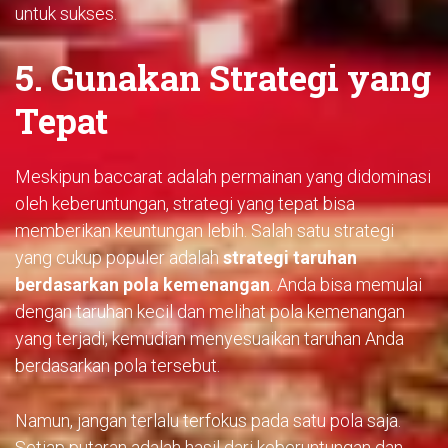
untuk sukses.
5. Gunakan Strategi yang
Tepat
Meskipun baccarat adalah permainan yang didominasi
oleh keberuntungan, strategi yang tepat bisa
memberikan keuntungan lebih. Salah satu strategi
yang cukup populer adalah
strategi taruhan
berdasarkan pola kemenangan
. Anda bisa memulai
dengan taruhan kecil dan melihat pola kemenangan
yang terjadi, kemudian menyesuaikan taruhan Anda
berdasarkan pola tersebut.
Namun, jangan terlalu terfokus pada satu pola saja.
Setiap putaran adalah hasil dari keberuntungan dan