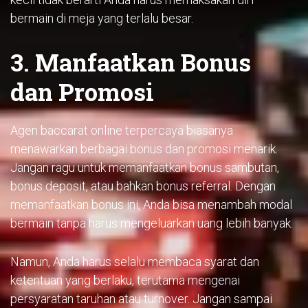
bermain di meja yang terlalu besar.
3. Manfaatkan Bonus
dan Promosi
Agen baccarat online terpercaya biasanya
menawarkan berbagai bonus dan promosi menarik.
Jangan ragu untuk memanfaatkan bonus sambutan,
bonus deposit, atau bahkan bonus referral. Dengan
memanfaatkan bonus ini, Anda bisa menambah modal
bermain tanpa harus mengeluarkan uang lebih banyak.
Namun, Anda harus selalu membaca syarat dan
ketentuan yang berlaku, terutama mengenai
persyaratan taruhan atau turnover. Jangan sampai