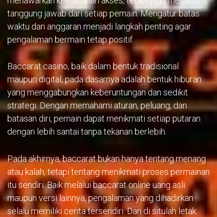
menawarkan kemudahan akses, tetapi juga menuntut
tanggung jawab dari setiap pemain. Mengatur batas
waktu dan anggaran menjadi langkah penting agar
pengalaman bermain tetap positif.
Baccarat casino, baik dalam bentuk tradisional
maupun digital, pada dasarnya adalah bentuk hiburan
yang menggabungkan keberuntungan dan sedikit
strategi. Dengan memahami aturan, peluang, dan
batasan diri, pemain dapat menikmati setiap putaran
dengan lebih santai tanpa tekanan berlebih.
Pada akhirnya, baccarat bukan hanya tentang menang
atau kalah, tetapi tentang menikmati proses permainan
itu sendiri. Baik melalui baccarat online uang asli
maupun versi lainnya, pengalaman yang dihadirkan
selalu memiliki cerita tersendiri. Dan di situlah letak