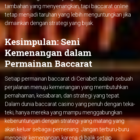
tambahan yang menyenangkan, tapi baccarat online
tetap menjadi taruhan yang lebih menguntungkan jika
dimainkan dengan strategi yang bijak.
Kesimpulan: Seni
Kemenangan dalam
Permainan Baccarat
Setiap permainan baccarat di Ceriabet adalah sebuah
perjalanan menuju kemenangan yang membutuhkan
pemahaman, kesabaran, dan strategi yang tepat.
Dalam dunia baccarat casino yang penuh dengan teka-
teki, hanya mereka yang mampu menggabungkan
keberuntungan dengan strategi yang matang yang
akan keluar sebagai pemenang. Jangan terburu-buru
mengejar kemenangan, karena di balik setiap