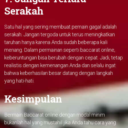
Serakah
Satu hal yang sering membuat pemain gagal adalah
serakah. Jangan tergoda untuk terus meningkatkan
taruhan hanya karena Anda sudah beberapa kali
menang. Dalam permainan seperti baccarat online,
keberuntungan bisa berubah dengan cepat. Jadi, tetap
realistis dengan kemenangan Anda dan selalu ingat
bahwa keberhasilan besar datang dengan langkah
yang hati-hati.
Kesimpulan
Bermain Baccarat online dengan modal minim
bukanlah hal yang mustahil jika Anda tahu cara yang