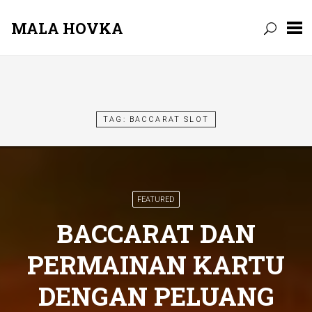
MALA HOVKA
Skip
to
content
TAG:
BACCARAT SLOT
FEATURED
BACCARAT DAN
PERMAINAN KARTU
DENGAN PELUANG