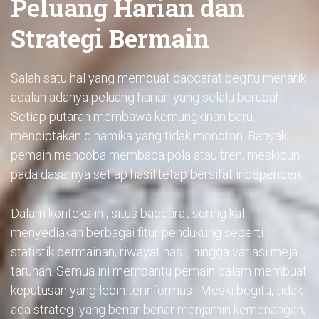
Peluang Harian dan
Strategi Bermain
Salah satu hal yang membuat baccarat begitu menarik
adalah adanya peluang harian yang selalu berubah.
Setiap putaran membawa kemungkinan baru,
menciptakan dinamika yang tidak monoton. Banyak
pemain mencoba membaca pola atau tren, meskipun
pada dasarnya setiap hasil tetap bersifat independen.
Dalam konteks ini, situs baccarat sering kali
menyediakan berbagai fitur pendukung seperti
statistik permainan, riwayat hasil, hingga variasi meja
taruhan. Semua ini membantu pemain dalam membuat
keputusan yang lebih terinformasi. Meski begitu, tidak
ada strategi yang benar-benar menjamin kemenangan,