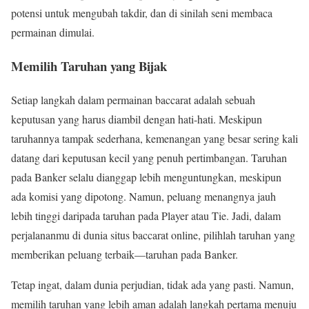
potensi untuk mengubah takdir, dan di sinilah seni membaca
permainan dimulai.
Memilih Taruhan yang Bijak
Setiap langkah dalam permainan baccarat adalah sebuah
keputusan yang harus diambil dengan hati-hati. Meskipun
taruhannya tampak sederhana, kemenangan yang besar sering kali
datang dari keputusan kecil yang penuh pertimbangan. Taruhan
pada Banker selalu dianggap lebih menguntungkan, meskipun
ada komisi yang dipotong. Namun, peluang menangnya jauh
lebih tinggi daripada taruhan pada Player atau Tie. Jadi, dalam
perjalananmu di dunia situs baccarat online, pilihlah taruhan yang
memberikan peluang terbaik—taruhan pada Banker.
Tetap ingat, dalam dunia perjudian, tidak ada yang pasti. Namun,
memilih taruhan yang lebih aman adalah langkah pertama menuju