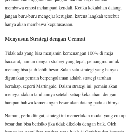
membawa emosi melampaui kendali. Ketika kekalahan datang,
jangan buru-buru mengejar kerugian, karena langkah tersebut
hanya akan membawa keputusasaan.
Menyusun Strategi dengan Cermat
Tidak ada yang bisa menjamin kemenangan 100% di meja
baccarat, namun dengan strategi yang tepat, peluangmu untuk
menang bisa jauh lebih besar. Salah satu strategi yang banyak
digunakan pemain berpengalaman adalah strategi taruhan
bertahap, seperti Martingale. Dalam strategi ini, pemain akan
menggandakan taruhannya setelah setiap kekalahan, dengan
harapan bahwa kemenangan besar akan datang pada akhirnya.
Namun, perlu diingat, strategi ini memerlukan modal yang cukup
besar dan bisa berisiko jika tidak dikelola dengan baik. Oleh
karena itu, pemilihan taruhan yang bijak di Ceriabet dan bermain