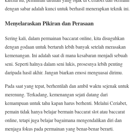
dengan sabar adalah kunci untuk berhasil menerapkan teknik ini.
Menyelaraskan Pikiran dan Perasaan
Sering kali, dalam permainan baccarat online, kita disuguhkan
dengan godaan untuk bertaruh lebih banyak setelah merasakan
kemenangan. Ini adalah saat di mana kesabaran menjadi sebuah
seni. Seperti halnya dalam seni lukis, prosesnya lebih penting
daripada hasil akhir. Jangan biarkan emosi menguasai dirimu.
Pada saat yang tepat, berhentilah dan ambil waktu sejenak untuk
merenung. Terkadang, kemenangan sejati datang dari
kemampuan untuk tahu kapan harus berhenti. Melalui Ceriabet,
pemain tidak hanya belajar bermain baccarat slot atau baccarat
online, tetapi juga belajar bagaimana mengendalikan diri dan
menjaga fokus pada permainan yang benar-benar berarti.