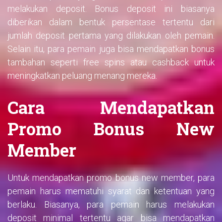
melakukan deposit. Bonus deposit ini biasanya
diberikan dalam bentuk persentase tertentu dari
jumlah deposit pertama yang dilakukan oleh pemain.
Selain itu, para pemain juga bisa mendapatkan bonus
tambahan seperti free spins atau cashback untuk
meningkatkan peluang menang mereka.
Cara Mendapatkan
Promo Bonus New
Member
Untuk mendapatkan promo bonus new member, para
pemain harus mematuhi syarat dan ketentuan yang
berlaku. Biasanya, para pemain harus melakukan
deposit minimal tertentu agar bisa mendapatkan