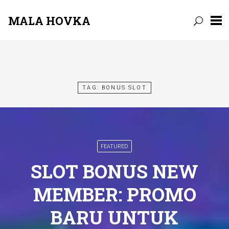
MALA HOVKA
Skip
to
content
TAG:
BONUS SLOT
FEATURED
SLOT BONUS NEW
MEMBER: PROMO
BARU UNTUK