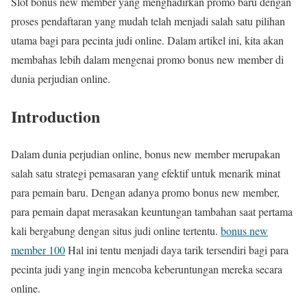
Slot bonus new member yang menghadirkan promo baru dengan
proses pendaftaran yang mudah telah menjadi salah satu pilihan
utama bagi para pecinta judi online. Dalam artikel ini, kita akan
membahas lebih dalam mengenai promo bonus new member di
dunia perjudian online.
Introduction
Dalam dunia perjudian online, bonus new member merupakan
salah satu strategi pemasaran yang efektif untuk menarik minat
para pemain baru. Dengan adanya promo bonus new member,
para pemain dapat merasakan keuntungan tambahan saat pertama
kali bergabung dengan situs judi online tertentu.
bonus new
member 100
Hal ini tentu menjadi daya tarik tersendiri bagi para
pecinta judi yang ingin mencoba keberuntungan mereka secara
online.