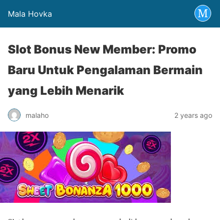
Mala Hovka
Slot Bonus New Member: Promo
Baru Untuk Pengalaman Bermain
yang Lebih Menarik
malaho
2 years ago