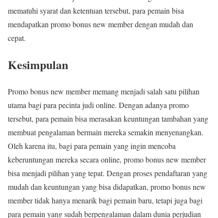
mematuhi syarat dan ketentuan tersebut, para pemain bisa
mendapatkan promo bonus new member dengan mudah dan
cepat.
Kesimpulan
Promo bonus new member memang menjadi salah satu pilihan
utama bagi para pecinta judi online. Dengan adanya promo
tersebut, para pemain bisa merasakan keuntungan tambahan yang
membuat pengalaman bermain mereka semakin menyenangkan.
Oleh karena itu, bagi para pemain yang ingin mencoba
keberuntungan mereka secara online, promo bonus new member
bisa menjadi pilihan yang tepat. Dengan proses pendaftaran yang
mudah dan keuntungan yang bisa didapatkan, promo bonus new
member tidak hanya menarik bagi pemain baru, tetapi juga bagi
para pemain yang sudah berpengalaman dalam dunia perjudian