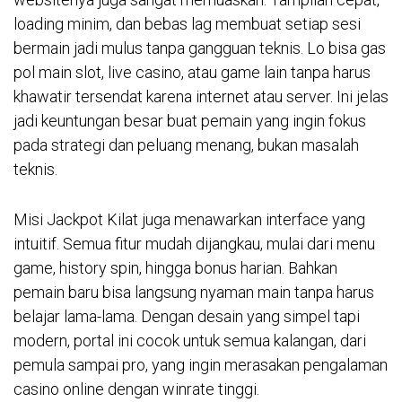
loading minim, dan bebas lag membuat setiap sesi
bermain jadi mulus tanpa gangguan teknis. Lo bisa gas
pol main slot,
live casino
, atau game lain tanpa harus
khawatir tersendat karena internet atau server. Ini jelas
jadi keuntungan besar buat pemain yang ingin fokus
pada strategi dan peluang menang, bukan masalah
teknis.
Misi Jackpot Kilat juga menawarkan interface yang
intuitif. Semua fitur mudah dijangkau, mulai dari menu
game, history spin, hingga bonus harian. Bahkan
pemain baru bisa langsung nyaman main tanpa harus
belajar lama-lama. Dengan desain yang simpel tapi
modern, portal ini cocok untuk semua kalangan, dari
pemula sampai pro, yang ingin merasakan pengalaman
casino online dengan winrate tinggi.