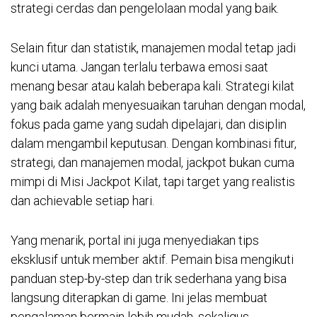
strategi cerdas dan pengelolaan modal yang baik.
Selain fitur dan statistik, manajemen modal tetap jadi
kunci utama. Jangan terlalu terbawa emosi saat
menang besar atau kalah beberapa kali. Strategi kilat
yang baik adalah menyesuaikan taruhan dengan modal,
fokus pada game yang sudah dipelajari, dan disiplin
dalam mengambil keputusan. Dengan kombinasi fitur,
strategi, dan manajemen modal, jackpot bukan cuma
mimpi di Misi Jackpot Kilat, tapi target yang realistis
dan achievable setiap hari.
Yang menarik, portal ini juga menyediakan tips
eksklusif untuk member aktif. Pemain bisa mengikuti
panduan step-by-step dan trik sederhana yang bisa
langsung diterapkan di game. Ini jelas membuat
pengalaman bermain lebih mudah, sekaligus