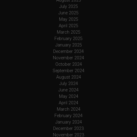
August 2025
July 2025
June 2025
May 2025
April 2025
March 2025
February 2025
January 2025
December 2024
November 2024
October 2024
September 2024
August 2024
July 2024
June 2024
May 2024
April 2024
March 2024
February 2024
January 2024
December 2023
November 2023