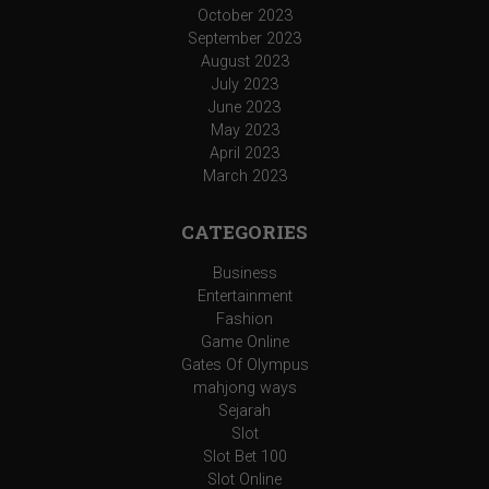
October 2023
September 2023
August 2023
July 2023
June 2023
May 2023
April 2023
March 2023
CATEGORIES
Business
Entertainment
Fashion
Game Online
Gates Of Olympus
mahjong ways
Sejarah
Slot
Slot Bet 100
Slot Online