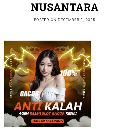
NUSANTARA
POSTED ON
DECEMBER 9, 2025