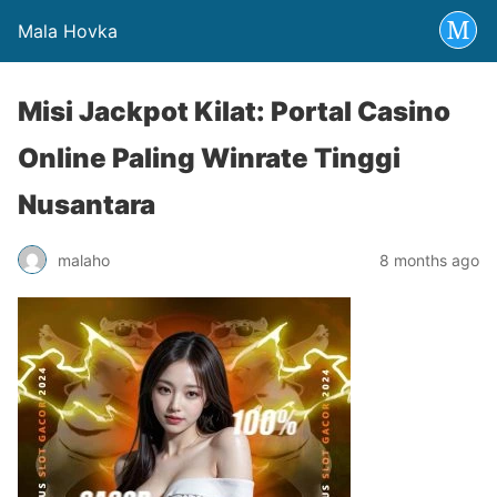
Mala Hovka
Misi Jackpot Kilat: Portal Casino
Online Paling Winrate Tinggi
Nusantara
malaho
8 months ago