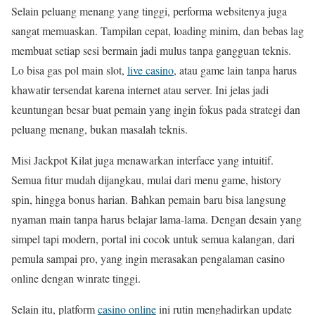
Selain peluang menang yang tinggi, performa websitenya juga
sangat memuaskan. Tampilan cepat, loading minim, dan bebas lag
membuat setiap sesi bermain jadi mulus tanpa gangguan teknis.
Lo bisa gas pol main slot,
live casino
, atau game lain tanpa harus
khawatir tersendat karena internet atau server. Ini jelas jadi
keuntungan besar buat pemain yang ingin fokus pada strategi dan
peluang menang, bukan masalah teknis.
Misi Jackpot Kilat juga menawarkan interface yang intuitif.
Semua fitur mudah dijangkau, mulai dari menu game, history
spin, hingga bonus harian. Bahkan pemain baru bisa langsung
nyaman main tanpa harus belajar lama-lama. Dengan desain yang
simpel tapi modern, portal ini cocok untuk semua kalangan, dari
pemula sampai pro, yang ingin merasakan pengalaman casino
online dengan winrate tinggi.
Selain itu, platform
casino online
ini rutin menghadirkan update