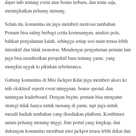
dapet info tentang event atau bonus terbaru, dan tentu saja,
meningkatkan peluang menang.
Selain itu, komunitas ini juga memberi motivasi tambahan.
Pemain bisa saling berbagi cerita kemenangan, analisis pola,
bahkan pengalaman kalah, sehingga setiap sesi main terasa lebih
interaktif dan tidak monoton. Mendengar pengalaman pemain lain
juga bisa memberikan perspektif baru tentang game, yang
mungkin nggak lo pikirkan sebelumnya.
Gabung komunitas di Misi Jackpot Kilat juga memberi akses ke
info eksklusif seperti event mingguan, bonus spesial, dan
tantangan leaderboard. Dengan begitu, pemain bisa mengatur
strategi tidak hanya untuk menang di game, tapi juga untuk
meraih hadiah tambahan yang disediakan platform. Kombinasi
antara peluang menang tinggi, fitur portal yang lengkap, dan
dukungan komunitas membuat misi jackpot terasa lebih dekat dan