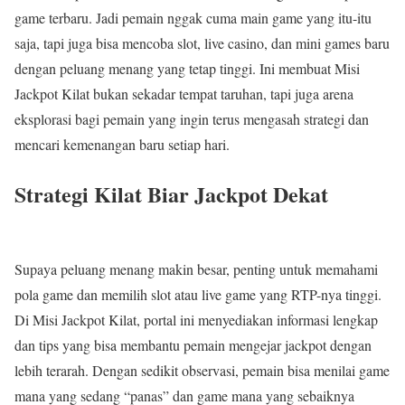
game terbaru. Jadi pemain nggak cuma main game yang itu-itu
saja, tapi juga bisa mencoba slot, live casino, dan mini games baru
dengan peluang menang yang tetap tinggi. Ini membuat Misi
Jackpot Kilat bukan sekadar tempat taruhan, tapi juga arena
eksplorasi bagi pemain yang ingin terus mengasah strategi dan
mencari kemenangan baru setiap hari.
Strategi Kilat Biar Jackpot Dekat
Supaya peluang menang makin besar, penting untuk memahami
pola game dan memilih slot atau live game yang RTP-nya tinggi.
Di Misi Jackpot Kilat, portal ini menyediakan informasi lengkap
dan tips yang bisa membantu pemain mengejar jackpot dengan
lebih terarah. Dengan sedikit observasi, pemain bisa menilai game
mana yang sedang “panas” dan game mana yang sebaiknya