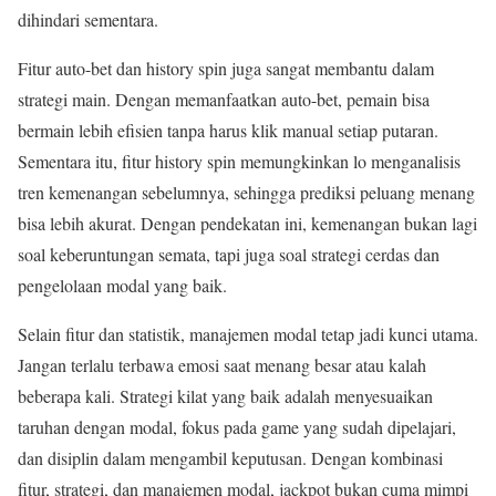
dihindari sementara.
Fitur auto-bet dan history spin juga sangat membantu dalam
strategi main. Dengan memanfaatkan auto-bet, pemain bisa
bermain lebih efisien tanpa harus klik manual setiap putaran.
Sementara itu, fitur history spin memungkinkan lo menganalisis
tren kemenangan sebelumnya, sehingga prediksi peluang menang
bisa lebih akurat. Dengan pendekatan ini, kemenangan bukan lagi
soal keberuntungan semata, tapi juga soal strategi cerdas dan
pengelolaan modal yang baik.
Selain fitur dan statistik, manajemen modal tetap jadi kunci utama.
Jangan terlalu terbawa emosi saat menang besar atau kalah
beberapa kali. Strategi kilat yang baik adalah menyesuaikan
taruhan dengan modal, fokus pada game yang sudah dipelajari,
dan disiplin dalam mengambil keputusan. Dengan kombinasi
fitur, strategi, dan manajemen modal, jackpot bukan cuma mimpi