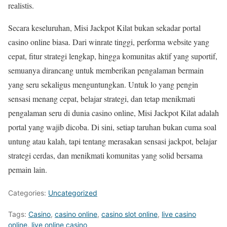
realistis.
Secara keseluruhan, Misi Jackpot Kilat bukan sekadar portal
casino online biasa. Dari winrate tinggi, performa website yang
cepat, fitur strategi lengkap, hingga komunitas aktif yang suportif,
semuanya dirancang untuk memberikan pengalaman bermain
yang seru sekaligus menguntungkan. Untuk lo yang pengin
sensasi menang cepat, belajar strategi, dan tetap menikmati
pengalaman seru di dunia casino online, Misi Jackpot Kilat adalah
portal yang wajib dicoba. Di sini, setiap taruhan bukan cuma soal
untung atau kalah, tapi tentang merasakan sensasi jackpot, belajar
strategi cerdas, dan menikmati komunitas yang solid bersama
pemain lain.
Categories:
Uncategorized
Tags:
Casino
,
casino online
,
casino slot online
,
live casino
online
,
live online casino