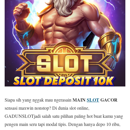
MAIN
SLOT
GACOR
Siapa sih yang nggak mau ngerasain
sensasi maxwin nonstop? Di dunia slot online,
GADUNSLOTjadi salah satu pilihan paling hot buat kamu yang
pengen main seru tapi modal tipis. Dengan hanya depo 10 ribu,