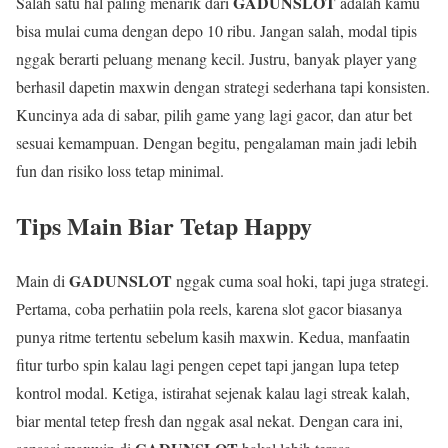
GADUNSLOT
Salah satu hal paling menarik dari
adalah kamu
bisa mulai cuma dengan depo 10 ribu. Jangan salah, modal tipis
nggak berarti peluang menang kecil. Justru, banyak player yang
berhasil dapetin maxwin dengan strategi sederhana tapi konsisten.
Kuncinya ada di sabar, pilih game yang lagi gacor, dan atur bet
sesuai kemampuan. Dengan begitu, pengalaman main jadi lebih
fun dan risiko loss tetap minimal.
Tips Main Biar Tetap Happy
GADUNSLOT
Main di
nggak cuma soal hoki, tapi juga strategi.
Pertama, coba perhatiin pola reels, karena slot gacor biasanya
punya ritme tertentu sebelum kasih maxwin. Kedua, manfaatin
fitur turbo spin kalau lagi pengen cepet tapi jangan lupa tetep
kontrol modal. Ketiga, istirahat sejenak kalau lagi streak kalah,
biar mental tetep fresh dan nggak asal nekat. Dengan cara ini,