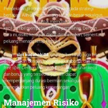
Pendekatan progresif menekankan pada strategi
bertahap. Alih-alih memasang taruhan besar sekaligus,
pemain disarankan untuk memulai dengan taruhan
kecil sambil mempelajari ritme permainan. Dengan
cara ini, risiko kerugian dapat diminimalkan, sementara
peluang menang tetap terbuka.
Dalam
slot kudahoki88
, strategi bertahap juga bisa
diaplikasikan dengan memanfaatkan bonus dan fitur
free spin. Dengan mengkombinasikan taruhan kecil
dan bonus yang tersedia, pemain dapat
memperpanjang durasi bermain sekaligus
meningkatkan peluang kemenangan.
Manajemen Risiko