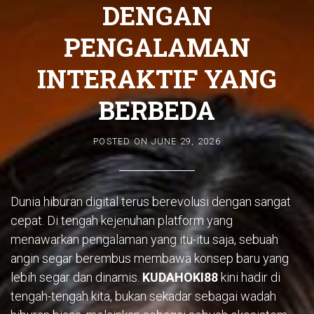
DENGAN
PENGALAMAN
INTERAKTIF YANG
BERBEDA
POSTED ON
JUNE 29, 2026
Dunia hiburan digital terus berevolusi dengan sangat
cepat. Di tengah kejenuhan platform yang
menawarkan pengalaman yang itu-itu saja, sebuah
angin segar berembus membawa konsep baru yang
lebih segar dan dinamis.
KUDAHOKI88
kini hadir di
tengah-tengah kita, bukan sekadar sebagai wadah