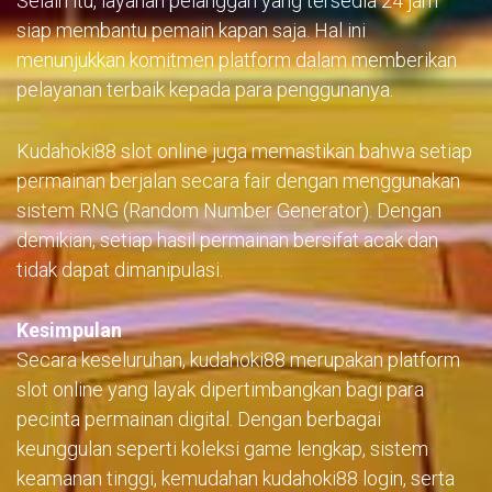
Selain itu, layanan pelanggan yang tersedia 24 jam
siap membantu pemain kapan saja. Hal ini
menunjukkan komitmen platform dalam memberikan
pelayanan terbaik kepada para penggunanya.
Kudahoki88 slot online juga memastikan bahwa setiap
permainan berjalan secara fair dengan menggunakan
sistem RNG (Random Number Generator). Dengan
demikian, setiap hasil permainan bersifat acak dan
tidak dapat dimanipulasi.
Kesimpulan
Secara keseluruhan, kudahoki88 merupakan platform
slot online yang layak dipertimbangkan bagi para
pecinta permainan digital. Dengan berbagai
keunggulan seperti koleksi game lengkap, sistem
keamanan tinggi, kemudahan kudahoki88 login, serta