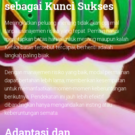
sebagai Kunci Sukses
Meningkatkan peluang menang tidak akan optimal
tanpa manajemen risiko yang tepat. Pemain harus
menetapkan batas harian untuk menang maupun kalah.
Ketika batas tersebut tercapai, berhenti adalah
langkah paling bijak.
Dengan manajemen risiko yang baik, modal permainan
dapat bertahan lebih lama, memberikan kesempatan
untuk memanfaatkan momen-momen keberuntungan
berikutnya. Pendekatan ini jauh lebih efektif
dibandingkan hanya mengandalkan insting atau
keberuntungan semata.
Adaptasi dan