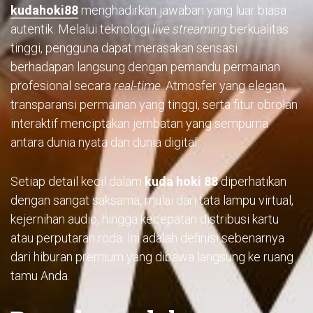
kudahoki88
menghadirkan jawaban yang luar biasa
autentik. Melalui teknologi
live streaming
berkualitas
tinggi, pengguna dapat merasakan sensasi
berhadapan langsung dengan pemandu permainan
profesional secara
real-time
. Atmosfer yang elegan,
transparansi permainan yang tinggi, serta fitur obrolan
interaktif menciptakan jembatan yang sempurna
antara dunia nyata dan dunia digital.
Setiap detail kecil dalam
kuda hoki 88
diperhatikan
dengan sangat saksama, mulai dari tata lampu virtual,
kejernihan audio, hingga kecepatan distribusi kartu
atau perputaran roda. Ini adalah definisi sebenarnya
dari hiburan premium yang dibawa langsung ke ruang
tamu Anda.