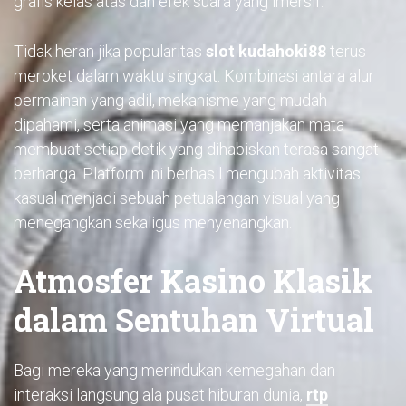
grafis kelas atas dan efek suara yang imersif.
Tidak heran jika popularitas
slot kudahoki88
terus
meroket dalam waktu singkat. Kombinasi antara alur
permainan yang adil, mekanisme yang mudah
dipahami, serta animasi yang memanjakan mata
membuat setiap detik yang dihabiskan terasa sangat
berharga. Platform ini berhasil mengubah aktivitas
kasual menjadi sebuah petualangan visual yang
menegangkan sekaligus menyenangkan.
Atmosfer Kasino Klasik
dalam Sentuhan Virtual
Bagi mereka yang merindukan kemegahan dan
interaksi langsung ala pusat hiburan dunia,
rtp