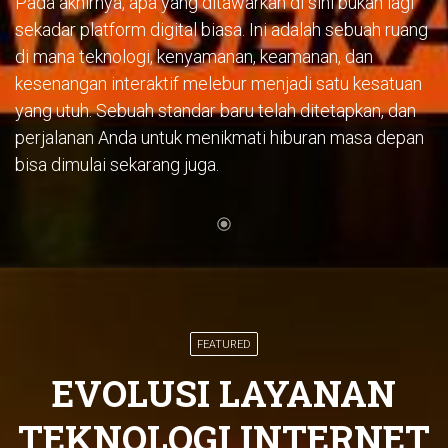
Pada akhirnya, apa yang ditawarkan di sini bukan lagi
sekadar platform digital biasa. Ini adalah sebuah ruang
di mana teknologi, kenyamanan, keamanan, dan
kesenangan interaktif melebur menjadi satu kesatuan
yang utuh. Sebuah standar baru telah ditetapkan, dan
perjalanan Anda untuk menikmati hiburan masa depan
bisa dimulai sekarang juga.
FEATURED
EVOLUSI LAYANAN
TEKNOLOGI INTERNET