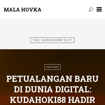
MALA HOVKA
Skip
to
content
TAG:
KUDAHOKI88 SLOT
FEATURED
PETUALANGAN BARU
DI DUNIA DIGITAL:
KUDAHOKI88 HADIR