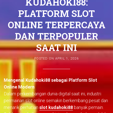
KUDAHOKI88:
PLATFORM SLOT
ONLINE TERPERCAYA
DAN TERPOPULER
SAAT INI
POSTED ON
APRIL 1, 2026
Mengenal Kudahoki88 sebagai Platform Slot
Online Modern
Dalam perkembangan dunia digital saat ini, industri
permainan slot online semakin berkembang pesat dan
menarik perhatian
slot kudahoki88
banyak pemain.