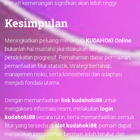
meraih kemenangan signifikan akan lebih tinggi.
Kesimpulan
Meningkatkan peluang menang di
KUDAHOKI Online
bukanlah hal mustahil jika dilakukan dengan
pendekatan progresif. Pemahaman dasar permainan,
pemanfaatan fitur statistik, strategi bertahap,
manajemen risiko, serta konsistensi dan adaptasi
menjadi fondasi utama.
Dengan memanfaatkan
link kudahoki88
untuk
mengakses informasi resmi, melakukan
login
kudahoki88
secara rutin, serta memanfaatkan semua
fitur yang tersedia di
slot kudahoki88
, pemain dapat
menjadikan pengalaman bermain lebih terukur dan