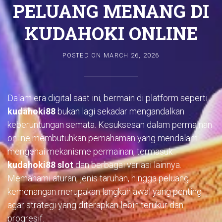
PELUANG MENANG DI
KUDAHOKI ONLINE
POSTED ON
MARCH 26, 2026
Dalam era digital saat ini, bermain di platform seperti
kudahoki88
bukan lagi sekadar mengandalkan
keberuntungan semata. Kesuksesan dalam permainan
online membutuhkan pemahaman yang mendalam
mengenai mekanisme permainan, termasuk
kudahoki88 slot
dan berbagai variasi lainnya.
Memahami aturan, jenis taruhan, hingga peluang
kemenangan merupakan langkah awal yang penting
agar strategi yang diterapkan lebih terukur dan
progresif.