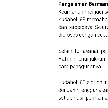
Pengalaman Bermain
Keamanan menjadi sal
Kudahoki88 memahami
dan terpercaya. Selur
diproses dengan cep
Selain itu, layanan 
Hal ini menunjukkan
para penggunanya.
Kudahoki88 slot onli
dengan menggunakan
setiap hasil permaina