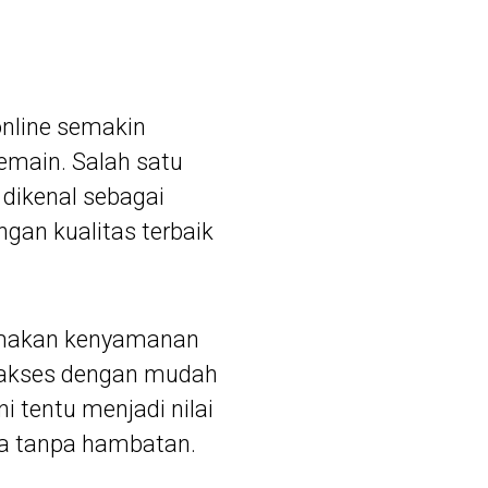
online semakin
main. Salah satu
 dikenal sebagai
gan kualitas terbaik
tamakan kenyamanan
diakses dengan mudah
i tentu menjadi nilai
ja tanpa hambatan.