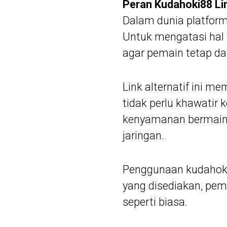
Peran Kudahoki88 Lin
Dalam dunia platform
Untuk mengatasi hal t
agar pemain tetap d
Link alternatif ini m
tidak perlu khawatir 
kenyamanan bermain 
jaringan.
Penggunaan kudahoki8
yang disediakan, pe
seperti biasa.