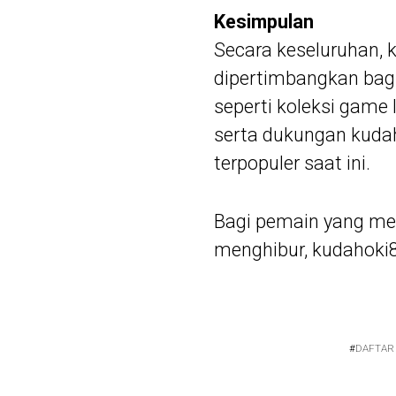
Kesimpulan
Secara keseluruhan, 
dipertimbangkan bagi
seperti koleksi game
serta dukungan kudaho
terpopuler saat ini.
Bagi pemain yang me
menghibur, kudahoki88
#
DAFTAR