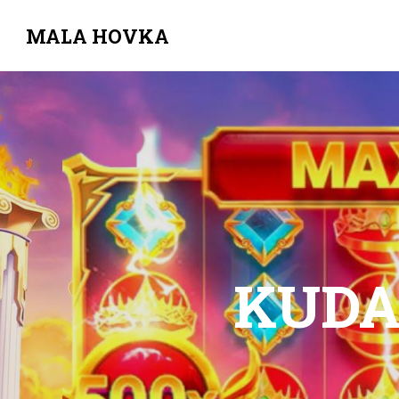
MALA HOVKA
Skip
to
content
KUDA