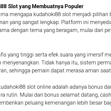
i88 Slot yang Membuatnya Populer
tama mengapa kudahoki88 slot menjadi pilihan
inan yang sangat lengkap. Platform ini menyedi
rnama dengan tema yang beragam, mulai dari pe
grafis yang tinggi serta efek suara yang imers
h menyenangkan. Tidak hanya itu, sistem perm
aran, sehingga pemain dapat merasa aman saat
 kudahoki88 slot online adalah adanya bonus d
a rutin. Mulai dari bonus selamat datang, cas
emberikan peluang kemenangan lebih besar bag