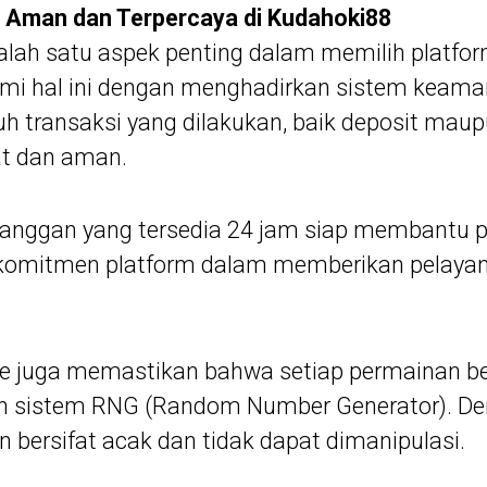
 Aman dan Terpercaya di Kudahoki88
ah satu aspek penting dalam memilih platform
 hal ini dengan menghadirkan sistem keama
uh transaksi yang dilakukan, baik deposit mau
at dan aman.
pelanggan yang tersedia 24 jam siap membantu 
 komitmen platform dalam memberikan pelayan
ne juga memastikan bahwa setiap permainan ber
 sistem RNG (Random Number Generator). De
n bersifat acak dan tidak dapat dimanipulasi.