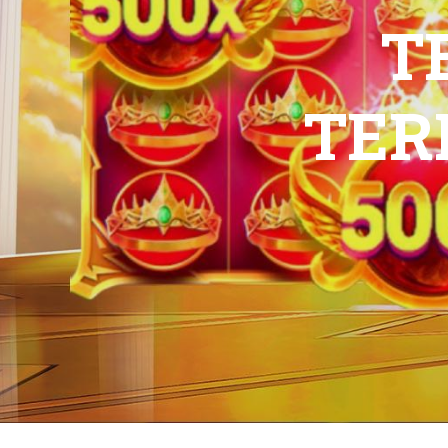
T
TER