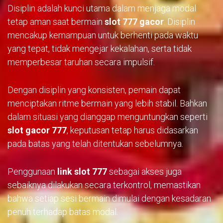
Disiplin adalah kunci utama dalam menjaga modal
tetap aman saat bermain
slot 777 gacor
. Disiplin
mencakup kemampuan untuk berhenti pada waktu
yang tepat, tidak mengejar kekalahan, serta tidak
memperbesar taruhan secara impulsif.
Dengan disiplin yang konsisten, pemain dapat
menciptakan ritme bermain yang lebih stabil. Bahkan
dalam situasi yang dianggap menguntungkan seperti
slot gacor 777
, keputusan tetap harus didasarkan
pada batas yang telah ditentukan sebelumnya.
Penggunaan
link slot 777
sebagai akses juga
sebaiknya dilakukan secara terkontrol, memastikan
bahwa setiap sesi bermain dimulai dengan kesadaran
penuh terhadap batas modal.