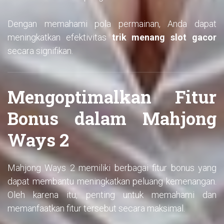
Dengan memahami pola permainan, Anda dapat
meningkatkan efektivitas
trik menang slot gacor
secara signifikan.
Mengoptimalkan Fitur
Bonus dalam Mahjong
Ways 2
Mahjong Ways 2 memiliki berbagai fitur bonus yang
dapat membantu meningkatkan peluang kemenangan.
Oleh karena itu, penting untuk memahami dan
memanfaatkan fitur tersebut secara maksimal.