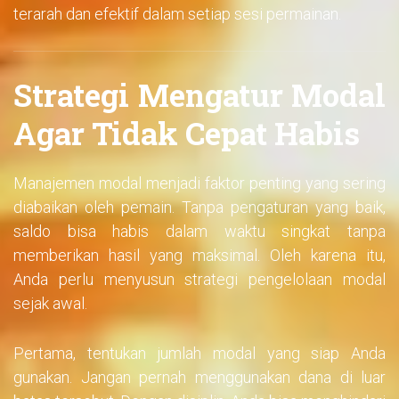
terarah dan efektif dalam setiap sesi permainan.
Strategi Mengatur Modal
Agar Tidak Cepat Habis
Manajemen modal menjadi faktor penting yang sering
diabaikan oleh pemain. Tanpa pengaturan yang baik,
saldo bisa habis dalam waktu singkat tanpa
memberikan hasil yang maksimal. Oleh karena itu,
Anda perlu menyusun strategi pengelolaan modal
sejak awal.
Pertama, tentukan jumlah modal yang siap Anda
gunakan. Jangan pernah menggunakan dana di luar