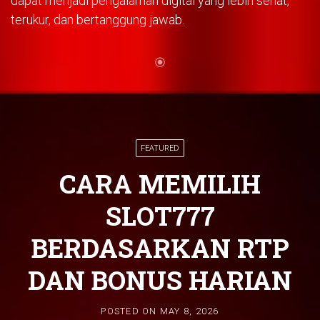
dapat menjadi pengalaman digital yang lebih sehat,
terukur, dan bertanggung jawab.
FEATURED
CARA MEMILIH
SLOT777
BERDASARKAN RTP
DAN BONUS HARIAN
POSTED ON
MAY 8, 2026