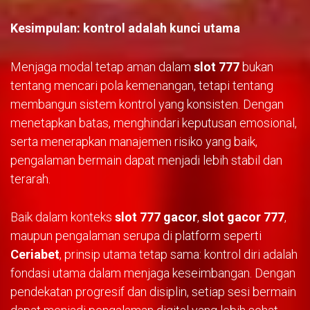
Kesimpulan: kontrol adalah kunci utama
Menjaga modal tetap aman dalam
slot 777
bukan
tentang mencari pola kemenangan, tetapi tentang
membangun sistem kontrol yang konsisten. Dengan
menetapkan batas, menghindari keputusan emosional,
serta menerapkan manajemen risiko yang baik,
pengalaman bermain dapat menjadi lebih stabil dan
terarah.
Baik dalam konteks
slot 777 gacor
,
slot gacor 777
,
maupun pengalaman serupa di platform seperti
Ceriabet
, prinsip utama tetap sama: kontrol diri adalah
fondasi utama dalam menjaga keseimbangan. Dengan
pendekatan progresif dan disiplin, setiap sesi bermain