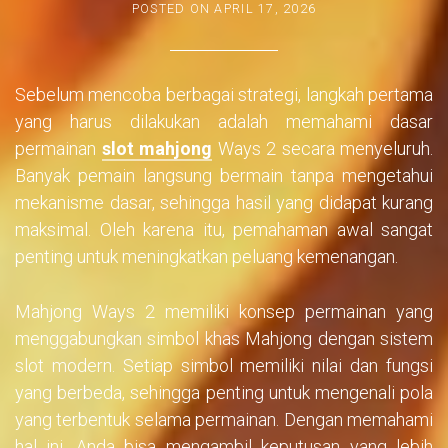
POSTED ON
APRIL 17, 2026
Sebelum mencoba berbagai strategi, langkah pertama
yang harus dilakukan adalah memahami dasar
permainan
slot mahjong
Ways 2 secara menyeluruh.
Banyak pemain langsung bermain tanpa mengetahui
mekanisme dasar, sehingga hasil yang didapat kurang
maksimal. Oleh karena itu, pemahaman awal sangat
penting untuk meningkatkan peluang kemenangan.
Mahjong Ways 2 memiliki konsep permainan yang
menggabungkan simbol khas Mahjong dengan sistem
slot modern. Setiap simbol memiliki nilai dan fungsi
yang berbeda, sehingga penting untuk mengenali pola
yang terbentuk selama permainan. Dengan memahami
hal ini, Anda bisa mengambil keputusan yang lebih