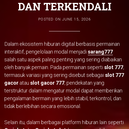
DAN TERKENDALI
POSTED ON
JUNE 15, 2026
Dalam ekosistem hiburan digital berbasis permainan
interaktif, pengelolaan modal menjadi
sarang777
salah satu aspek paling penting yang sering diabaikan
oleh banyak pemain. Pada permainan seperti
slot 777
,
termasuk variasi yang sering disebut sebagai
slot 777
gacor
atau
slot gacor 777
, pendekatan yang
terstruktur dalam mengatur modal dapat memberikan
pengalaman bermain yang lebih stabil, terkontrol, dan
tidak berlebihan secara emosional.
Selain itu, dalam berbagai platform hiburan lain seperti