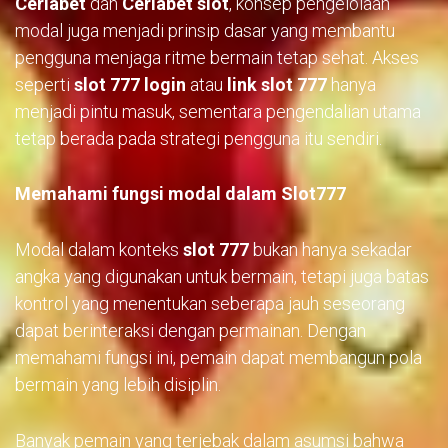
Ceriabet
dan
Ceriabet slot
, konsep pengelolaan
modal juga menjadi prinsip dasar yang membantu
pengguna menjaga ritme bermain tetap sehat. Akses
seperti
slot 777 login
atau
link slot 777
hanya
menjadi pintu masuk, sementara pengendalian utama
tetap berada pada strategi pengguna itu sendiri.
Memahami fungsi modal dalam Slot777
Modal dalam konteks
slot 777
bukan hanya sekadar
angka yang digunakan untuk bermain, tetapi juga batas
kontrol yang menentukan seberapa jauh seseorang
dapat berinteraksi dengan permainan. Dengan
memahami fungsi ini, pemain dapat membangun pola
bermain yang lebih disiplin.
Banyak pemain yang terjebak dalam asumsi bahwa