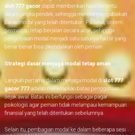
slot 777 gacor
dapat memberikan hasil tertentu
dalam jangka pendek, sehingga mereka mengabaikan
batas modal yang telah ditentukan. Padahal, sistem
permainan tetap berjalan secara acak, sehingga
pengelolaan modal menjadi satu-satunya faktor yang
benar-benar bisa dikendalikan oleh pemain.
Strategi dasar menjaga modal tetap aman
Langkah pertama dalam menjaga modal di
slot 777
gacor 777
adalah menetapkan batas penggunaan
sejak awal. Batas ini berfungsi sebagai pagar
psikologis agar pemain tidak melampaui kemampuan
finansial yang telah ditentukan sebelumnya.
Selain itu, pembagian modal ke dalam beberapa sesi