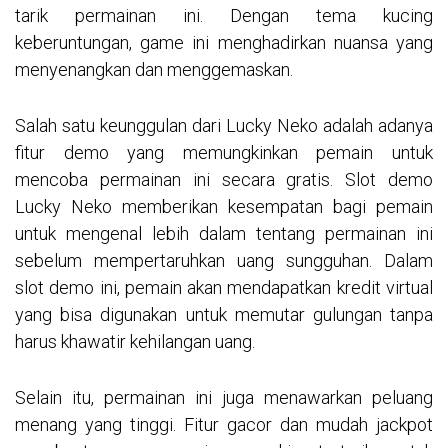
tarik permainan ini. Dengan tema kucing
keberuntungan, game ini menghadirkan nuansa yang
menyenangkan dan menggemaskan.
Salah satu keunggulan dari Lucky Neko adalah adanya
fitur demo yang memungkinkan pemain untuk
mencoba permainan ini secara gratis. Slot demo
Lucky Neko memberikan kesempatan bagi pemain
untuk mengenal lebih dalam tentang permainan ini
sebelum mempertaruhkan uang sungguhan. Dalam
slot demo ini, pemain akan mendapatkan kredit virtual
yang bisa digunakan untuk memutar gulungan tanpa
harus khawatir kehilangan uang.
Selain itu, permainan ini juga menawarkan peluang
menang yang tinggi. Fitur gacor dan mudah jackpot