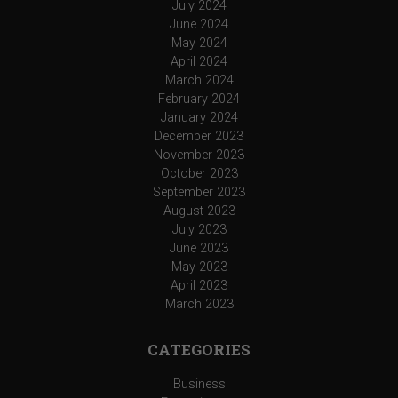
July 2024
June 2024
May 2024
April 2024
March 2024
February 2024
January 2024
December 2023
November 2023
October 2023
September 2023
August 2023
July 2023
June 2023
May 2023
April 2023
March 2023
CATEGORIES
Business