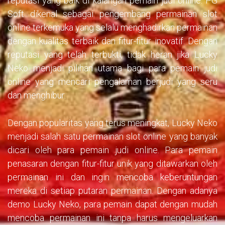
reputasi yang baik di kalangan pemain judi online. PG
Soft dikenal sebagai pengembang permainan slot
online terkemuka yang selalu menghadirkan permainan
dengan kualitas terbaik dan fitur-fitur inovatif. Dengan
reputasi yang telah terbukti, tidak heran jika Lucky
Neko menjadi pilihan utama bagi para pemain judi
online yang mencari pengalaman berjudi yang seru
dan menghibur.
Dengan popularitas yang terus meningkat, Lucky Neko
menjadi salah satu permainan slot online yang banyak
dicari oleh para pemain judi online. Para pemain
penasaran dengan fitur-fitur unik yang ditawarkan oleh
permainan ini dan ingin mencoba keberuntungan
mereka di setiap putaran permainan. Dengan adanya
demo Lucky Neko, para pemain dapat dengan mudah
mencoba permainan ini tanpa harus mengeluarkan