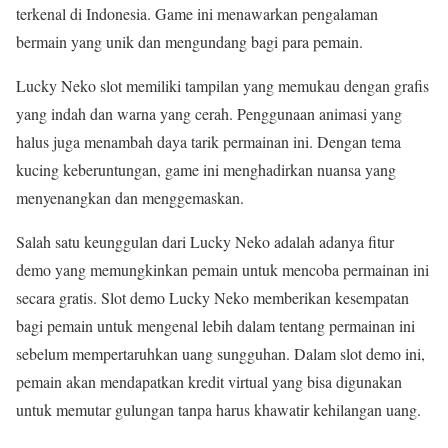
terkenal di Indonesia. Game ini menawarkan pengalaman
bermain yang unik dan mengundang bagi para pemain.
Lucky Neko slot memiliki tampilan yang memukau dengan grafis
yang indah dan warna yang cerah. Penggunaan animasi yang
halus juga menambah daya tarik permainan ini. Dengan tema
kucing keberuntungan, game ini menghadirkan nuansa yang
menyenangkan dan menggemaskan.
Salah satu keunggulan dari Lucky Neko adalah adanya fitur
demo yang memungkinkan pemain untuk mencoba permainan ini
secara gratis. Slot demo Lucky Neko memberikan kesempatan
bagi pemain untuk mengenal lebih dalam tentang permainan ini
sebelum mempertaruhkan uang sungguhan. Dalam slot demo ini,
pemain akan mendapatkan kredit virtual yang bisa digunakan
untuk memutar gulungan tanpa harus khawatir kehilangan uang.