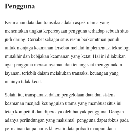
Pengguna
Keamanan data dan transaksi adalah aspek utama yang
menentukan tingkat kepercayaan pengguna terhadap sebuah situs
judi daring. Ceriabet sebagai situs resmi berkomitmen penuh
untuk menjaga keamanan tersebut melalui implementasi teknologi
mutakhir dan kebijakan keamanan yang ketat. Hal ini dilakukan
agar pengguna merasa nyaman dan tenang saat menggunakan
layanan, terlebih dalam melakukan transaksi keuangan yang
nilainya tidak kecil.
Selain itu, transparansi dalam pengelolaan data dan sistem
keamanan menjadi keunggulan utama yang membuat situs ini
tetap kompetitif dan dipercaya oleh banyak pengguna. Dengan
adanya perlindungan yang maksimal, pengguna dapat fokus pada
permainan tanpa harus khawatir data pribadi maupun dana