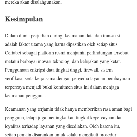
mereka akan disalahgunakan.
Kesimpulan
Dalam dunia perjudian daring, keamanan data dan transaksi
adalah faktor utama yang harus dipastikan oleh setiap situs.
Ceriabet sebagai platform resmi menjamin perlindungan tersebut
melalui berbagai inovasi teknologi dan kebijakan yang ketat.
Penggunaan enkripsi data tingkat tinggi, firewall, sistem
verifikasi, serta kerja sama dengan penyedia layanan pembayaran
terpercaya menjadi bukti komitmen situs ini dalam menjaga
keamanan pengguna.
Keamanan yang terjamin tidak hanya memberikan rasa aman bagi
pengguna, tetapi juga meningkatkan tingkat kepercayaan dan
loyalitas terhadap layanan yang disediakan. Oleh karena itu,
setiap pemain disarankan untuk selalu mengikuti prosedur