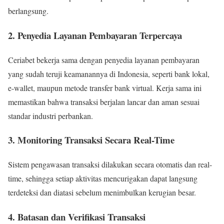
berlangsung.
2. Penyedia Layanan Pembayaran Terpercaya
Ceriabet bekerja sama dengan penyedia layanan pembayaran
yang sudah teruji keamanannya di Indonesia, seperti bank lokal,
e-wallet, maupun metode transfer bank virtual. Kerja sama ini
memastikan bahwa transaksi berjalan lancar dan aman sesuai
standar industri perbankan.
3. Monitoring Transaksi Secara Real-Time
Sistem pengawasan transaksi dilakukan secara otomatis dan real-
time, sehingga setiap aktivitas mencurigakan dapat langsung
terdeteksi dan diatasi sebelum menimbulkan kerugian besar.
4. Batasan dan Verifikasi Transaksi