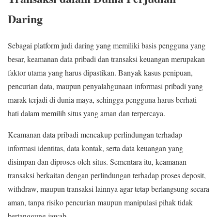
Daring
Sebagai platform judi daring yang memiliki basis pengguna yang
besar, keamanan data pribadi dan transaksi keuangan merupakan
faktor utama yang harus dipastikan. Banyak kasus penipuan,
pencurian data, maupun penyalahgunaan informasi pribadi yang
marak terjadi di dunia maya, sehingga pengguna harus berhati-
hati dalam memilih situs yang aman dan terpercaya.
Keamanan data pribadi mencakup perlindungan terhadap
informasi identitas, data kontak, serta data keuangan yang
disimpan dan diproses oleh situs. Sementara itu, keamanan
transaksi berkaitan dengan perlindungan terhadap proses deposit,
withdraw, maupun transaksi lainnya agar tetap berlangsung secara
aman, tanpa risiko pencurian maupun manipulasi pihak tidak
bertanggung jawab.