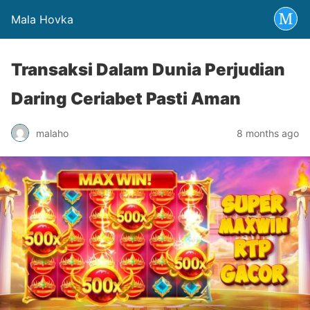
Mala Hovka
Transaksi Dalam Dunia Perjudian
Daring Ceriabet Pasti Aman
malaho
8 months ago