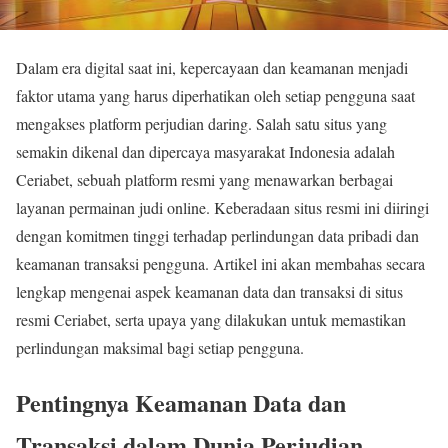
Dalam era digital saat ini, kepercayaan dan keamanan menjadi
faktor utama yang harus diperhatikan oleh setiap pengguna saat
mengakses platform perjudian daring. Salah satu situs yang
semakin dikenal dan dipercaya masyarakat Indonesia adalah
Ceriabet, sebuah platform resmi yang menawarkan berbagai
layanan permainan judi online. Keberadaan situs resmi ini diiringi
dengan komitmen tinggi terhadap perlindungan data pribadi dan
keamanan transaksi pengguna. Artikel ini akan membahas secara
lengkap mengenai aspek keamanan data dan transaksi di situs
resmi Ceriabet, serta upaya yang dilakukan untuk memastikan
perlindungan maksimal bagi setiap pengguna.
Pentingnya Keamanan Data dan
Transaksi dalam Dunia Perjudian