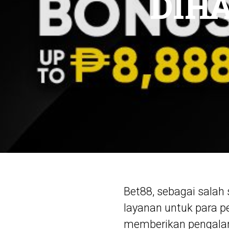
DIH
Bet88, sebagai salah 
layanan untuk para p
memberikan pengalam