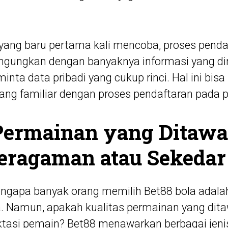
ang baru pertama kali mencoba, proses pendaf
ingungkan dengan banyaknya informasi yang d
eminta data pribadi yang cukup rinci. Hal ini bi
ng familiar dengan proses pendaftaran pada pl
Permainan yang Ditawa
beragaman atau Sekeda
ngapa banyak orang memilih Bet88 bola adala
a. Namun, apakah kualitas permainan yang dit
tasi pemain? Bet88 menawarkan berbagai jenis 