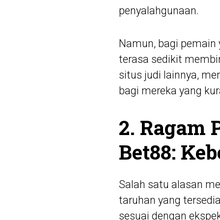
penyalahgunaan.
Namun, bagi pemain y
terasa sedikit memb
situs judi lainnya, m
bagi mereka yang kura
2. Ragam 
Bet88: Ke
Salah satu alasan me
taruhan yang tersedi
sesuai dengan ekspek