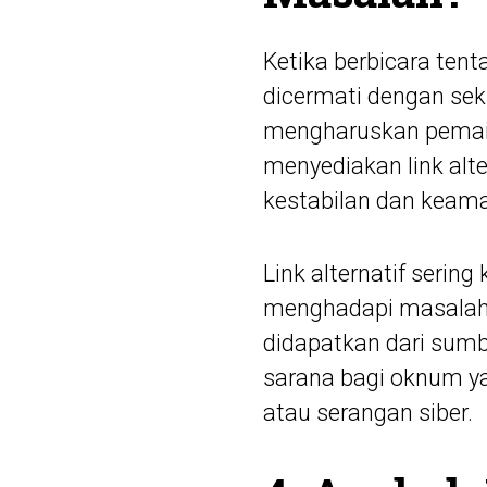
Ketika berbicara tenta
dicermati dengan se
mengharuskan pemain 
menyediakan link alt
kestabilan dan keam
Link alternatif serin
menghadapi masalah a
didapatkan dari sumber
sarana bagi oknum y
atau serangan siber.