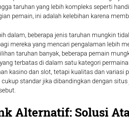
ngga taruhan yang lebih kompleks seperti hand
gian pemain, ini adalah kelebihan karena membe
lebih dalam, beberapa jenis taruhan mungkin tid
a bagi mereka yang mencari pengalaman lebih 
ilihan taruhan banyak, beberapa pemain mung
 yang terbatas di dalam satu kategori permaina
kasino dan slot, tetapi kualitas dan variasi p
p cukup standar jika dibandingkan dengan situs j
sebut.
nk Alternatif: Solusi At