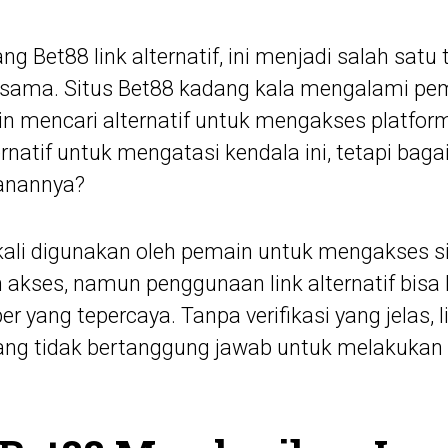
ng Bet88 link alternatif, ini menjadi salah satu 
ksama. Situs Bet88 kadang kala mengalami pem
mencari alternatif untuk mengakses platform 
ernatif untuk mengatasi kendala ini, tetapi ba
anannya?
g kali digunakan oleh pemain untuk mengakses s
kses, namun penggunaan link alternatif bisa be
 yang tepercaya. Tanpa verifikasi yang jelas, lin
ang tidak bertanggung jawab untuk melakukan