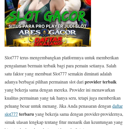
Slot777 terus mengembangkan platformnya untuk memberikan
pengalaman bermain terbaik bagi para pemain setianya. Salah
satu faktor yang membuat Slot777 semakin diminati adalah
provider terbaik
adanya berbagai pilihan permainan slot dari
yang bekerja sama dengan mereka. Provider ini menawarkan
kualitas permainan yang tak hanya seru, tetapi juga memberikan
peluang besar untuk menang. Jika Anda penasaran dengan
daftar
terbaru
slot777
yang bekerja sama dengan provider-providernya,
simak ulasan lengkap tentang fitur menarik dan keuntungan yang