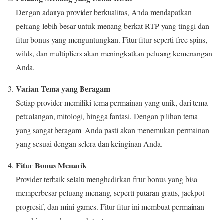
Dengan adanya provider berkualitas, Anda mendapatkan
peluang lebih besar untuk menang berkat RTP yang tinggi dan
fitur bonus yang menguntungkan. Fitur-fitur seperti free spins,
wilds, dan multipliers akan meningkatkan peluang kemenangan
Anda.
Varian Tema yang Beragam
Setiap provider memiliki tema permainan yang unik, dari tema
petualangan, mitologi, hingga fantasi. Dengan pilihan tema
yang sangat beragam, Anda pasti akan menemukan permainan
yang sesuai dengan selera dan keinginan Anda.
Fitur Bonus Menarik
Provider terbaik selalu menghadirkan fitur bonus yang bisa
memperbesar peluang menang, seperti putaran gratis, jackpot
progresif, dan mini-games. Fitur-fitur ini membuat permainan