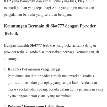
RTP yang kompetitif dan variasi tema yang luas, Play’n GO
menjadi pilihan yang tepat bagi Anda yang ingin merasakan
pengalaman bermain yang seru dan beragam.
Keuntungan Bermain di Slot777 dengan Provider
Terbaik
Slot777 terbaru
Dengan memilih
yang bekerja sama dengan
provider terbaik, Anda bisa merasakan berbagai keuntungan, di
antaranya:
Kualitas Permainan yang Tinggi
Permainan slot dari provider terbaik menawarkan kualitas
grafis, animasi, dan gameplay yang sangat baik. Anda akan
merasa seolah-olah sedang berada dalam dunia permainan yang
nyata dengan detail visual yang memukau.
Peluang Menang yang Lebih Besar