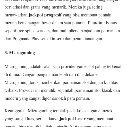
bervariasi dan grafis yang menarik. Mereka juga sering
jackpot progresif
menawarkan
yang bisa membuat pemain
meraih kemenangan besar dalam satu putaran. Fitur-fitur bonus
seperti free spins, scatters, dan multipliers menjadikan permainan
dari Pragmatic Play semakin seru dan penuh tantangan.
3.
Microgaming
Microgaming adalah salah satu provider game slot paling terkenal
di dunia. Dengan pengalaman lebih dari dua dekade,
Microgaming terus memberikan permainan slot dengan kualitas
terbaik. Provider ini memiliki sejumlah permainan slot klasik dan
modern yang sangat digemari oleh para pemain.
Keunggulan Microgaming terletak pada koleksi game mereka
jackpot besar
yang sangat luas, serta adanya
yang membuat
pemain bisa meraih hadiah fantastis. Slot dengan tema yang