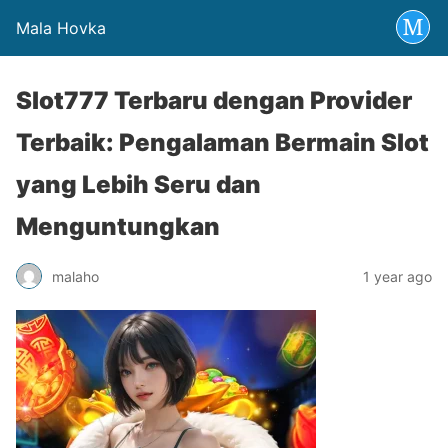
Mala Hovka
Slot777 Terbaru dengan Provider
Terbaik: Pengalaman Bermain Slot
yang Lebih Seru dan
Menguntungkan
malaho
1 year ago