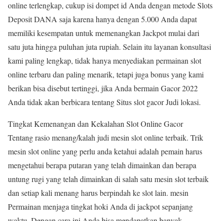
online terlengkap, cukup isi dompet id Anda dengan metode Slots
Deposit DANA saja karena hanya dengan 5.000 Anda dapat
memiliki kesempatan untuk memenangkan Jackpot mulai dari
satu juta hingga puluhan juta rupiah. Selain itu layanan konsultasi
kami paling lengkap, tidak hanya menyediakan permainan slot
online terbaru dan paling menarik, tetapi juga bonus yang kami
berikan bisa disebut tertinggi, jika Anda bermain Gacor 2022
Anda tidak akan berbicara tentang Situs slot gacor Judi lokasi.
Tingkat Kemenangan dan Kekalahan Slot Online Gacor
Tentang rasio menang/kalah judi mesin slot online terbaik. Trik
mesin slot online yang perlu anda ketahui adalah pemain harus
mengetahui berapa putaran yang telah dimainkan dan berapa
untung rugi yang telah dimainkan di salah satu mesin slot terbaik
dan setiap kali menang harus berpindah ke slot lain. mesin
Permainan menjaga tingkat hoki Anda di jackpot sepanjang
waktu. Dengan cara ini Anda bisa mendapatkan banyak