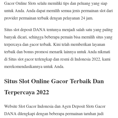
Gacor Online Slots selalu memiliki tips dan peluang yang siap
untuk Anda. Anda dapat memilih semua jenis permainan slot dari
provider permainan terbaik dengan pelayanan 24 jam.
Situs slot deposit DANA tentunya menjadi salah satu yang paling
banyak dicari, sehingga beberapa pemain bisa memilih situs yang
terpercaya dan gacor terbaik. Kini telah memberikan layanan
terbaik dan bonus promosi menarik lainnya untuk Anda nikmati
di Situs slot gacor terlengkap dan resmi di Indonesia 2022, kami
merekomendasikannya untuk Anda.
Situs Slot Online Gacor Terbaik Dan
Terpercaya 2022
Website Slot Gacor Indonesia dan Agen Deposit Slots Gacor
DANA dilengkapi dengan beberapa permainan taruhan judi