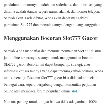
pendaftaran umumnya mudah dan sederhana, dan informasi yang
diminta adalah standar seperti nama, alamat, dan nomor telepon.
Setelah akun Anda dibuat, Anda akan dapat mengakses
permainan Slot777 dan memainkannya dengan uang sungguhan.
Menggunakan Bocoran Slot777 Gacor
Setelah Anda mendaftar dan memulai permainan Slot777 di situs
judi online terpercaya, saatnya untuk menggunakan bocoran
Slot777 gacor. Bocoran ini dapat berupa tip, strategi, atau
informasi khusus lainnya yang dapat meningkatkan peluang Anda
untuk menang. Bocoran Slot777 gacor bisa didapatkan melalui
berbagai cara, seperti bergabung dengan komunitas perjudian
online atau membaca forum perjudian online
slot
.
Namun, penting untuk diingat bahwa tidak ada jaminan 100%