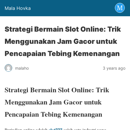
Mala Hovka
Strategi Bermain Slot Online: Trik
Menggunakan Jam Gacor untuk
Pencapaian Tebing Kemenangan
malaho
3 years ago
Strategi Bermain Slot Online: Trik
Menggunakan Jam Gacor untuk
Pencapaian Tebing Kemenangan
slot777
Perjudian online adalah
salah satu industri yang