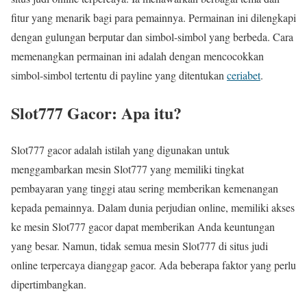
fitur yang menarik bagi para pemainnya. Permainan ini dilengkapi
dengan gulungan berputar dan simbol-simbol yang berbeda. Cara
memenangkan permainan ini adalah dengan mencocokkan
simbol-simbol tertentu di payline yang ditentukan
ceriabet
.
Slot777 Gacor: Apa itu?
Slot777 gacor adalah istilah yang digunakan untuk
menggambarkan mesin Slot777 yang memiliki tingkat
pembayaran yang tinggi atau sering memberikan kemenangan
kepada pemainnya. Dalam dunia perjudian online, memiliki akses
ke mesin Slot777 gacor dapat memberikan Anda keuntungan
yang besar. Namun, tidak semua mesin Slot777 di situs judi
online terpercaya dianggap gacor. Ada beberapa faktor yang perlu
dipertimbangkan.