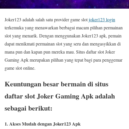
Joker123 adalah salah satu provider game slot
joker123 login
terkemuka yang menawarkan berbagai macam pilihan permainan
slot yang menarik. Dengan menggunakan Joker123 apk, pemain
dapat menikmati permainan slot yang seru dan mengasyikkan di
mana pun dan kapan pun mereka mau. Situs daftar slot Joker
Gaming Apk merupakan pilihan yang tepat bagi para penggemar
game slot online.
Keuntungan besar bermain di situs
daftar slot Joker Gaming Apk adalah
sebagai berikut:
1. Akses Mudah dengan Joker123 Apk